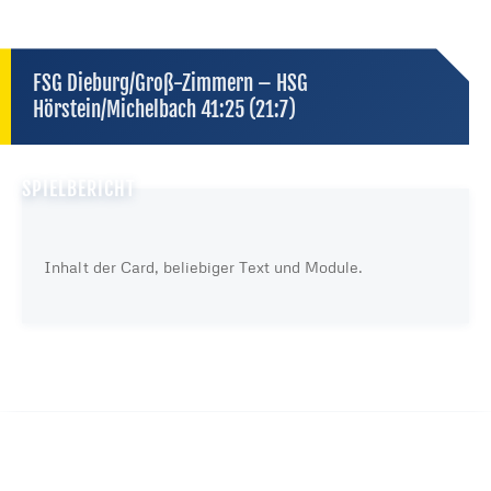
FSG Dieburg/Groß-Zimmern – HSG
Hörstein/Michelbach 41:25 (21:7)
Server in Deutschland
kein heimlicher Datenaustausch sonst wohin
externe Dienste — Datenschutz des Anbieters gilt
kein Tracking
wir selbst übertragen keine Daten
SPIELBERICHT
DATENSCHUTZ
Inhalt der Card, beliebiger Text und Module.