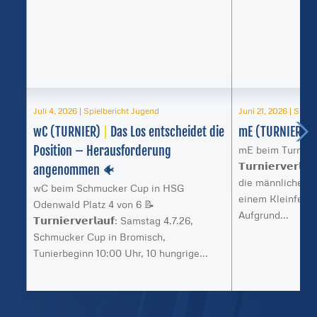
Juli 4, 2026
|
Spielbericht Jugend
Juni 21, 2026
|
Spiel
wC (TURNIER)
|
Das Los entscheidet die
mE (TURNIER)
|
Position – Herausforderung
mE beim Turnier 
𝗧𝘂𝗿𝗻𝗶𝗲𝗿𝘃𝗲𝗿
angenommen 🐠
die männliche E 
wC beim Schmucker Cup in HSG
einem Kleinfeld-
Odenwald Platz 4 von 6 📝
Aufgrund...
𝗧𝘂𝗿𝗻𝗶𝗲𝗿𝘃𝗲𝗿𝗹𝗮𝘂𝗳: Samstag 4.7.26,
Schmucker Cup in Bromisch,
Tunierbeginn 10:00 Uhr, 10 hungrige...