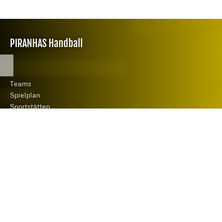
PIRANHAS Handball
Teams
Spielplan
Sportstätten
Downloads
News
Verein
Mitgliedschaft
Förderverein
Vorstand