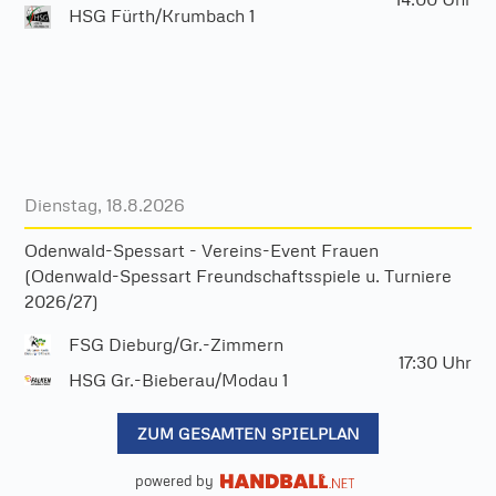
HSG Fürth/Krumbach 1
Dienstag, 18.8.2026
Odenwald-Spessart - Vereins-Event Frauen
(Odenwald-Spessart Freundschaftsspiele u. Turniere
2026/27)
FSG Dieburg/Gr.-Zimmern
17:30
Uhr
HSG Gr.-Bieberau/Modau 1
Server in Deutschland
ZUM GESAMTEN SPIELPLAN
kein heimlicher Datenaustausch sonst wohin
externe Dienste — Datenschutz des Anbieters gilt
kein Tracking
wir selbst übertragen keine Daten
powered by
DATENSCHUTZ