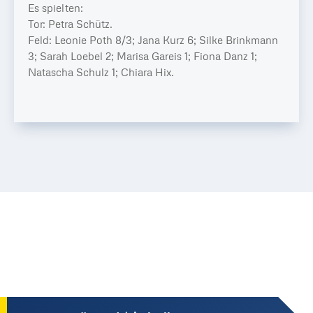
Es spielten:
Tor: Petra Schütz.
Feld: Leonie Poth 8/3; Jana Kurz 6; Silke Brinkmann
3; Sarah Loebel 2; Marisa Gareis 1; Fiona Danz 1;
Natascha Schulz 1; Chiara Hix.
Server in Deutschland
kein heimlicher Datenaustausch sonst wohin
externe Dienste — Datenschutz des Anbieters gilt
kein Tracking
wir selbst übertragen keine Daten
DATENSCHUTZ