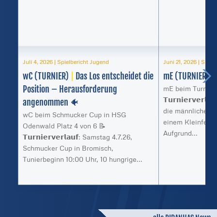
Juli 4, 2026
|
Spielbericht Jugend
Juni 21, 2026
|
Spiel
wC (TURNIER)
|
Das Los entscheidet die
mE (TURNIER)
|
Position – Herausforderung
mE beim Turnier 
𝗧𝘂𝗿𝗻𝗶𝗲𝗿𝘃𝗲𝗿
angenommen 🐠
die männliche E 
wC beim Schmucker Cup in HSG
einem Kleinfeld-
Odenwald Platz 4 von 6 📝
Aufgrund...
𝗧𝘂𝗿𝗻𝗶𝗲𝗿𝘃𝗲𝗿𝗹𝗮𝘂𝗳: Samstag 4.7.26,
Schmucker Cup in Bromisch,
Tunierbeginn 10:00 Uhr, 10 hungrige...