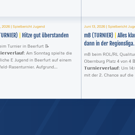
1, 2026
|
Spielbericht Jugend
Juni 13, 2026
|
Spielbericht Ju
TURNIER)
|
Hitze gut überstanden
mB (TURNIER)
|
Alles kl
dann in der Regionsliga.
im Turnier in Beerfurt 📝
𝗻𝗶𝗲𝗿𝘃𝗲𝗿𝗹𝗮𝘂𝗳: Am Sonntag spielte die
mB beim ROL/RL Qualitur
iche E Jugend in Beerfurt auf einem
Obernburg Platz 4 von 4 
feld-Rasenturnier. Aufgrund...
𝗧𝘂𝗿𝗻𝗶𝗲𝗿𝘃𝗲𝗿𝗹𝗮𝘂𝗳: U
mit der 2. Chance auf die