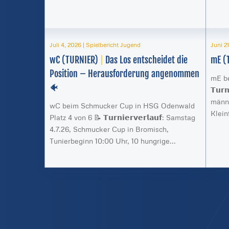
Juli 4, 2026
|
Spielbericht Jugend
Juni 2
wC (TURNIER)
|
Das Los entscheidet die
mE (
Position – Herausforderung angenommen
mE be
🐠
𝗧𝘂𝗿
männl
wC beim Schmucker Cup in HSG Odenwald
Klein
Platz 4 von 6 📝 𝗧𝘂𝗿𝗻𝗶𝗲𝗿𝘃𝗲𝗿𝗹𝗮𝘂𝗳: Samstag
4.7.26, Schmucker Cup in Bromisch,
Tunierbeginn 10:00 Uhr, 10 hungrige...