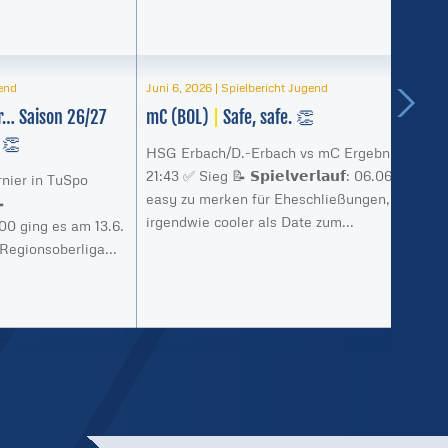
gend
Juni 6, 2026
|
Spielbericht Jugend
ar… Saison 26/27
mC (BOL)
|
Safe, safe. 👏
 👏
HSG Erbach/D.-Erbach vs mC Ergebnis:
21:43 ✅ Sieg 📝 𝗦𝗽𝗶𝗲𝗹𝘃𝗲𝗿𝗹𝗮𝘂𝗳: 06.06.26,
nier in TuSpo
easy zu merken für Eheschließungen, aber

irgendwie cooler als Date zum...
m 14:00 ging es am 13.6.
 Regionsoberliga...