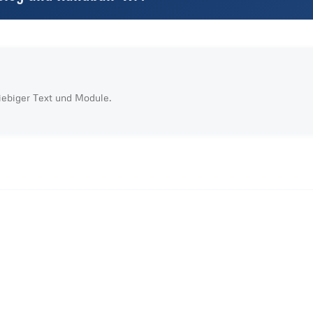
liebiger Text und Module.
Server in Deutschland
kein heimlicher Datenaustausch sonst wohin
externe Dienste — Datenschutz des Anbieters gilt
kein Tracking
wir selbst übertragen keine Daten
DATENSCHUTZ