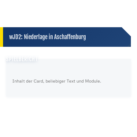
wJD2: Niederlage in Aschaffenburg
SPIELBERICHT
Inhalt der Card, beliebiger Text und Module.
Server in Deutschland
kein heimlicher Datenaustausch sonst wohin
externe Dienste — Datenschutz des Anbieters gilt
kein Tracking
wir selbst übertragen keine Daten
DATENSCHUTZ