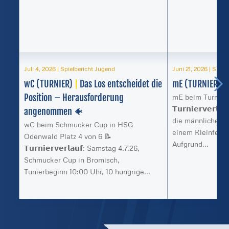
Juli 4, 2026
|
Spielbericht Jugend
Juni 21, 2026
|
Spiel
wC (TURNIER)
|
Das Los entscheidet die
mE (TURNIER)
|
Position – Herausforderung
mE beim Turnier 
𝗧𝘂𝗿𝗻𝗶𝗲𝗿𝘃𝗲𝗿
angenommen 🐠
die männliche E 
wC beim Schmucker Cup in HSG
einem Kleinfeld-
Odenwald Platz 4 von 6 📝
Aufgrund...
𝗧𝘂𝗿𝗻𝗶𝗲𝗿𝘃𝗲𝗿𝗹𝗮𝘂𝗳: Samstag 4.7.26,
Schmucker Cup in Bromisch,
Tunierbeginn 10:00 Uhr, 10 hungrige...