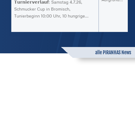
𝗧𝘂𝗿𝗻𝗶𝗲𝗿𝘃𝗲𝗿𝗹𝗮𝘂𝗳: Samstag 4.7.26,
Schmucker Cup in Bromisch,
Tunierbeginn 10:00 Uhr, 10 hungrige...
alle PIRANHAS News