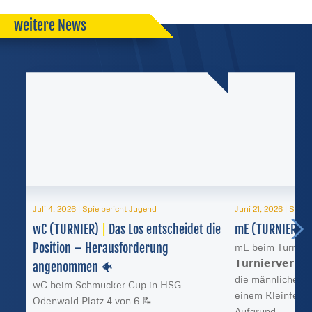
weitere News
Juli 4, 2026
|
Spielbericht Jugend
Juni 21, 2026
|
Spiel
wC (TURNIER)
|
Das Los entscheidet die
mE (TURNIER)
|
Position – Herausforderung
mE beim Turnier 
𝗧𝘂𝗿𝗻𝗶𝗲𝗿𝘃𝗲𝗿
angenommen 🐠
die männliche E 
wC beim Schmucker Cup in HSG
einem Kleinfeld-
Odenwald Platz 4 von 6 📝
Aufgrund...