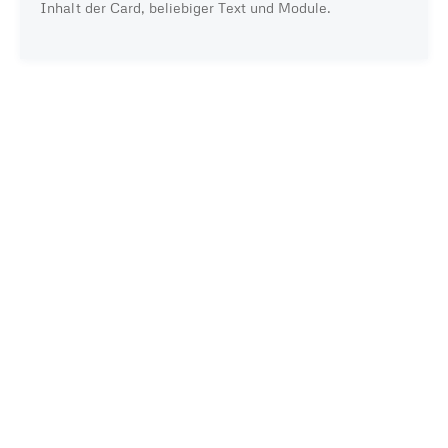
Inhalt der Card, beliebiger Text und Module.
Server in Deutschland
kein heimlicher Datenaustausch sonst wohin
externe Dienste — Datenschutz des Anbieters gilt
kein Tracking
wir selbst übertragen keine Daten
DATENSCHUTZ