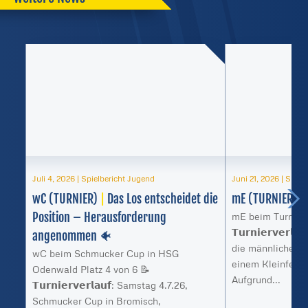
Juli 4, 2026
|
Spielbericht Jugend
Juni 21, 2026
|
Spiel
wC (TURNIER)
|
Das Los entscheidet die
mE (TURNIER)
|
Position – Herausforderung
mE beim Turnier 
𝗧𝘂𝗿𝗻𝗶𝗲𝗿𝘃𝗲𝗿
angenommen 🐠
die männliche E 
wC beim Schmucker Cup in HSG
einem Kleinfeld-
Odenwald Platz 4 von 6 📝
Aufgrund...
𝗧𝘂𝗿𝗻𝗶𝗲𝗿𝘃𝗲𝗿𝗹𝗮𝘂𝗳: Samstag 4.7.26,
Schmucker Cup in Bromisch,