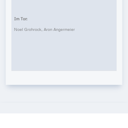
Server in Deutschland
kein heimlicher Datenaustausch sonst wohin
externe Dienste — Datenschutz des Anbieters gilt
kein Tracking
Im Tor:
wir selbst übertragen keine Daten
DATENSCHUTZ
Noel Grohrock, Aron Angermeier