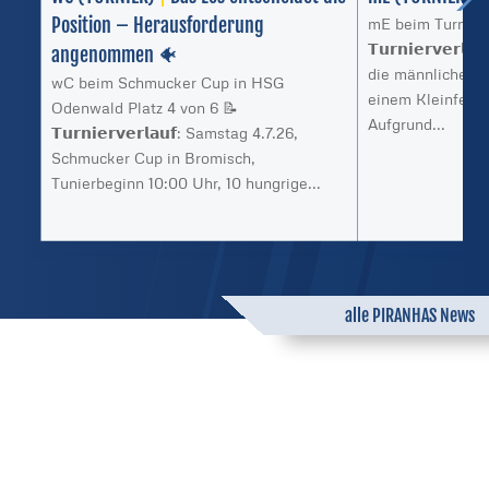
Position – Herausforderung
mE beim Turnier 
𝗧𝘂𝗿𝗻𝗶𝗲𝗿𝘃𝗲𝗿
angenommen 🐠
die männliche E 
wC beim Schmucker Cup in HSG
einem Kleinfeld-
Odenwald Platz 4 von 6 📝
Aufgrund...
𝗧𝘂𝗿𝗻𝗶𝗲𝗿𝘃𝗲𝗿𝗹𝗮𝘂𝗳: Samstag 4.7.26,
Schmucker Cup in Bromisch,
Tunierbeginn 10:00 Uhr, 10 hungrige...
alle PIRANHAS News