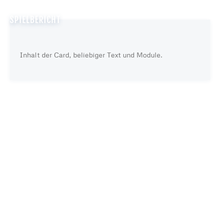
SPIELBERICHT
Inhalt der Card, beliebiger Text und Module.
Server in Deutschland
kein heimlicher Datenaustausch sonst wohin
externe Dienste — Datenschutz des Anbieters gilt
kein Tracking
wir selbst übertragen keine Daten
DATENSCHUTZ