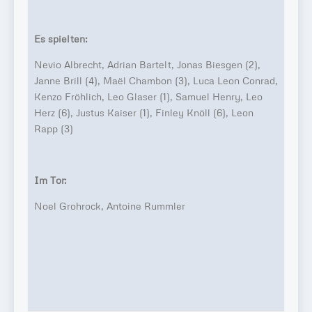
Es spielten:
Nevio Albrecht, Adrian Bartelt, Jonas Biesgen (2),
Janne Brill (4), Maël Chambon (3), Luca Leon Conrad,
Server in Deutschland
Kenzo Fröhlich, Leo Glaser (1), Samuel Henry, Leo
kein heimlicher Datenaustausch sonst wohin
externe Dienste — Datenschutz des Anbieters gilt
Herz (6), Justus Kaiser (1), Finley Knöll (6), Leon
kein Tracking
wir selbst übertragen keine Daten
Rapp (3)
DATENSCHUTZ
Im Tor:
Noel Grohrock, Antoine Rummler