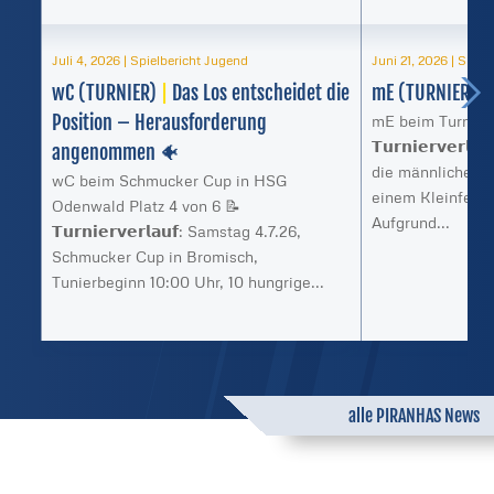
Juli 4, 2026
|
Spielbericht Jugend
Juni 21, 2026
|
Spiel
wC (TURNIER)
|
Das Los entscheidet die
mE (TURNIER)
|
Position – Herausforderung
mE beim Turnier 
𝗧𝘂𝗿𝗻𝗶𝗲𝗿𝘃𝗲𝗿
angenommen 🐠
die männliche E 
wC beim Schmucker Cup in HSG
einem Kleinfeld-
Odenwald Platz 4 von 6 📝
Aufgrund...
𝗧𝘂𝗿𝗻𝗶𝗲𝗿𝘃𝗲𝗿𝗹𝗮𝘂𝗳: Samstag 4.7.26,
Schmucker Cup in Bromisch,
Tunierbeginn 10:00 Uhr, 10 hungrige...
alle PIRANHAS News