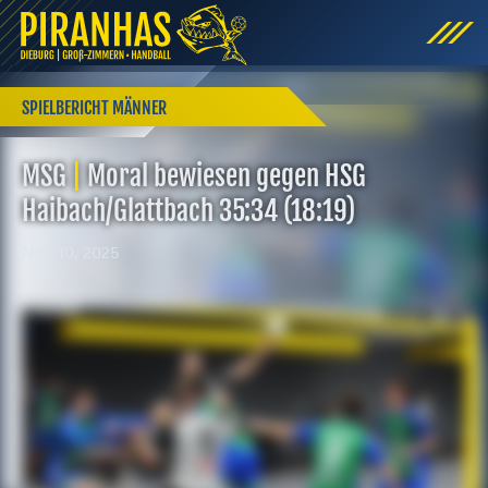
SPIELBERICHT MÄNNER
MSG
|
Moral bewiesen gegen HSG
Haibach/Glattbach 35:34 (18:19)
Nov. 10, 2025