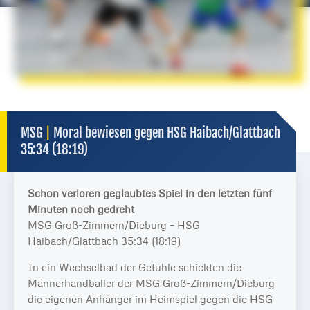
MSG
|
Moral bewiesen gegen HSG Haibach/Glattbach
35:34 (18:19)
Schon verloren geglaubtes Spiel in den letzten fünf
Minuten noch gedreht
MSG Groß-Zimmern/Dieburg – HSG
Haibach/Glattbach 35:34 (18:19)
In ein Wechselbad der Gefühle schickten die
Männerhandballer der MSG Groß-Zimmern/Dieburg
die eigenen Anhänger im Heimspiel gegen die HSG