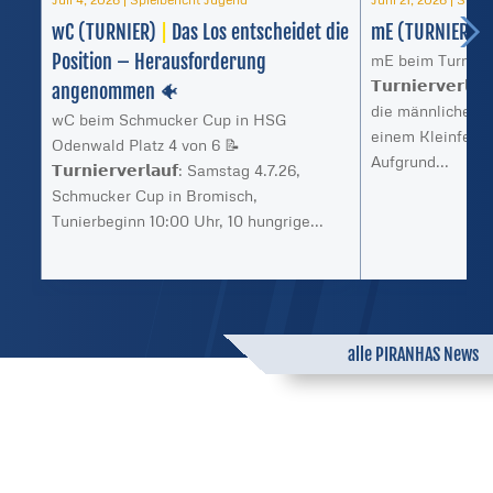
wC (TURNIER)
|
Das Los entscheidet die
mE (TURNIER)
|
Position – Herausforderung
mE beim Turnier 
𝗧𝘂𝗿𝗻𝗶𝗲𝗿𝘃𝗲𝗿
angenommen 🐠
die männliche E 
wC beim Schmucker Cup in HSG
einem Kleinfeld-
Odenwald Platz 4 von 6 📝
Aufgrund...
𝗧𝘂𝗿𝗻𝗶𝗲𝗿𝘃𝗲𝗿𝗹𝗮𝘂𝗳: Samstag 4.7.26,
Schmucker Cup in Bromisch,
Tunierbeginn 10:00 Uhr, 10 hungrige...
alle PIRANHAS News