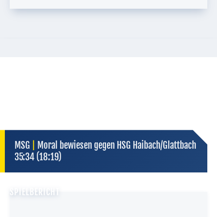
Server in Deutschland
kein heimlicher Datenaustausch sonst wohin
externe Dienste — Datenschutz des Anbieters gilt
kein Tracking
wir selbst übertragen keine Daten
DATENSCHUTZ
MSG
|
Moral bewiesen gegen HSG Haibach/Glattbach
35:34 (18:19)
SPIELBERICHT