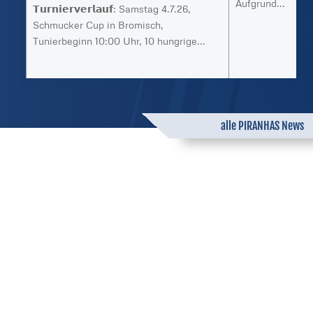
Aufgrund...
𝗧𝘂𝗿𝗻𝗶𝗲𝗿𝘃𝗲𝗿𝗹𝗮𝘂𝗳: Samstag 4.7.26,
Schmucker Cup in Bromisch,
Tunierbeginn 10:00 Uhr, 10 hungrige...
alle PIRANHAS News