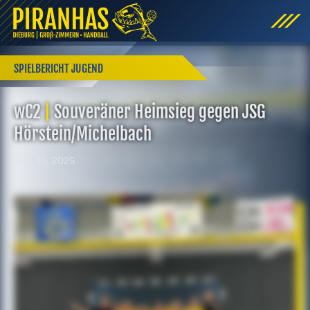
SPIELBERICHT JUGEND
wC2
|
Souveräner Heimsieg gegen JSG
Hörstein/Michelbach
Nov. 16, 2025