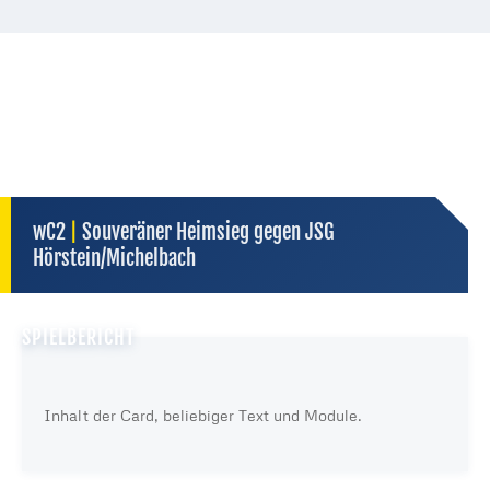
Server in Deutschland
kein heimlicher Datenaustausch sonst wohin
wC2
|
Souveräner Heimsieg gegen JSG
externe Dienste — Datenschutz des Anbieters gilt
kein Tracking
wir selbst übertragen keine Daten
Hörstein/Michelbach
DATENSCHUTZ
SPIELBERICHT
Inhalt der Card, beliebiger Text und Module.