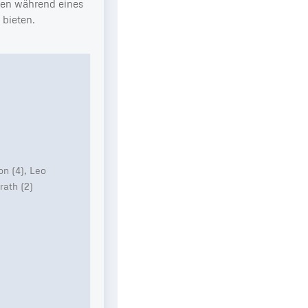
ügen während eines
 bieten.
on (4), Leo
rath (2)