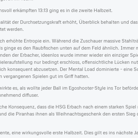
svoll erkämpften 13:13 ging es in die zweite Halbzeit.
lität der Durchsetzungskraft erhöht, Überblick behalten und da
tet werden.
sich erhöhte Entropie ein. Während die Zuschauer massive Stahlt
 als ginge es den Raubfischen unten auf dem Feld ähnlich. Immer
nden der Erbacher, ideenlos wurde immer wieder ein einziger Spi
ieleraufstellung nur bedingt erschloss, offensichtliche Lücken nut
ich konsequent abzusetzen. Der Mental Load dominierte – eine 
n vergangenen Spielen gut im Griff hatten.
kte es, als wollte jeder Ball im Egoshooter-Style ins Tor beförd
nehmend diffuser.
sche Konsequenz, dass die HSG Erbach nach einem starken Spiel m
 und die Piranhas ihnen als Weihnachtsgeschenk den ersten Sieg 
nte, eine wirkungsvolle erste Halbzeit. Dies gilt es ins nächste