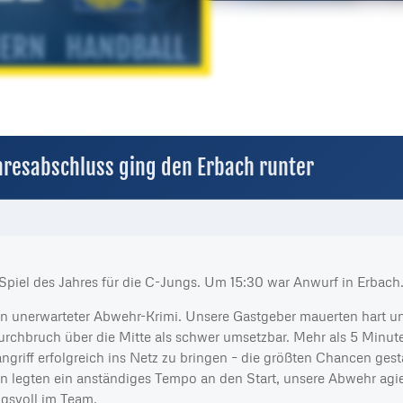
hresabschluss ging den Erbach runter
e Spiel des Jahres für die C-Jungs. Um 15:30 war Anwurf in Erbach
in unerwarteter Abwehr-Krimi. Unsere Gastgeber mauerten hart u
rchbruch über die Mitte als schwer umsetzbar. Mehr als 5 Minut
ngriff erfolgreich ins Netz zu bringen – die größten Chancen gest
n legten ein anständiges Tempo an den Start, unsere Abwehr agie
gsvoll im Team.