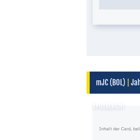
mJC (BOL)
|
Ja
SPIELBERICHT
Inhalt der Card, be