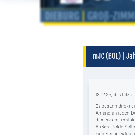
mJC (BOL)
|
Ja
13.12.25, das letzt
Es begann direkt e
Anfang an jeden Du
den ersten Frontala
Außen. Beide Seite
zum Keeper wirkun