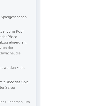
s Spielgeschehen
räger vorm Kopf
 mehr Pässe
elzug abgerufen,
zten die
Schwäche, die
ert werden – das
it 31:22 das Spiel
der Saison
 Jahr zu nehmen, um