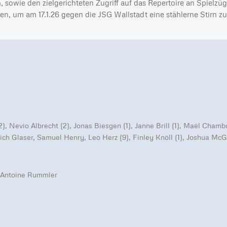
 sowie den zielgerichteten Zugriff auf das Repertoire an Spielz
en, um am 17.1.26 gegen die JSG Wallstadt eine stählerne Stirn zu
2), Nevio Albrecht (2), Jonas Biesgen (1), Janne Brill (1), Maël Chamb
ich Glaser, Samuel Henry, Leo Herz (9), Finley Knöll (1), Joshua McG
Server in Deutschland
kein heimlicher Datenaustausch sonst wohin
externe Dienste — Datenschutz des Anbieters gilt
kein Tracking
wir selbst übertragen keine Daten
DATENSCHUTZ
 Antoine Rummler