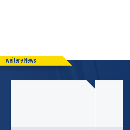
Server in Deutschland
kein heimlicher Datenaustausch sonst wohin
externe Dienste — Datenschutz des Anbieters gilt
kein Tracking
wir selbst übertragen keine Daten
DATENSCHUTZ
weitere News