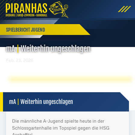
SPIELBERICHT JUGEND
mA
|
Weiterhin ungeschlagen
Feb. 23, 2026
mA
|
Weiterhin ungeschlagen
Die männliche A-Jugend spielte heute in der
Schlossgartenhalle im Topspiel gegen die HSG
Aschafftal.