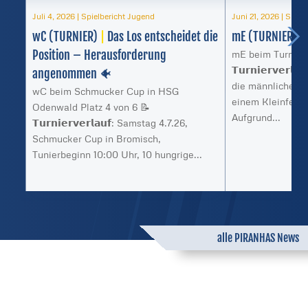
Juli 4, 2026
|
Spielbericht Jugend
Juni 21, 2026
|
Spiel
wC (TURNIER)
|
Das Los entscheidet die
mE (TURNIER)
|
Position – Herausforderung
mE beim Turnier 
𝗧𝘂𝗿𝗻𝗶𝗲𝗿𝘃𝗲𝗿
angenommen 🐠
die männliche E 
wC beim Schmucker Cup in HSG
einem Kleinfeld-
Odenwald Platz 4 von 6 📝
Aufgrund...
𝗧𝘂𝗿𝗻𝗶𝗲𝗿𝘃𝗲𝗿𝗹𝗮𝘂𝗳: Samstag 4.7.26,
Schmucker Cup in Bromisch,
Tunierbeginn 10:00 Uhr, 10 hungrige...
alle PIRANHAS News