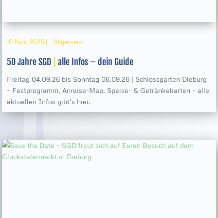
10 Nov. 2025
|
Allgemein
50 Jahre SGD
|
alle Infos – dein Guide
Freitag 04.09.26 bis Sonntag 06.09.26 | Schlossgarten Dieburg
– Festprogramm, Anreise-Map, Speise- & Getränkekarten – alle
aktuellen Infos gibt’s hier.
Server in Deutschland
kein heimlicher Datenaustausch sonst wohin
externe Dienste — Datenschutz des Anbieters gilt
kein Tracking
wir selbst übertragen keine Daten
DATENSCHUTZ