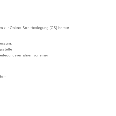
m zur Online-Streitbeilegung (OS) bereit:
ressum.
gsstelle
tbeilegungsverfahren vor einer
.html
Server in Deutschland
kein heimlicher Datenaustausch sonst wohin
externe Dienste — Datenschutz des Anbieters gilt
kein Tracking
wir selbst übertragen keine Daten
DATENSCHUTZ