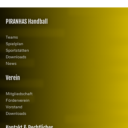
PIRANHAS Handball
Teams
Spielplan
Server in Deutschland
Sportstätten
kein heimlicher Datenaustausch sonst wohin
externe Dienste — Datenschutz des Anbieters gilt
Downloads
kein Tracking
wir selbst übertragen keine Daten
News
DATENSCHUTZ
Verein
Mitgliedschaft
Förderverein
Vorstand
Downloads
Kontakt & Rechtliches