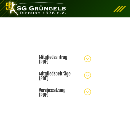
Mitgliedsantrag
;
(PDF)
Mitgliedsbeiträge
;
(PDF)
Vereinssatzung
;
(PDF)